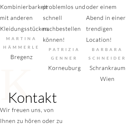
Kombinierbarkeit
problemlos und
oder einem
mit anderen
schnell
Abend in einer
Kleidungsstücken.
nachbestellen
trendigen
MARTINA
können!
Location!
HÄMMERLE
PATRIZIA
BARBARA
Bregenz
GENNER
SCHNEIDER
K
Korneuburg
Schrankraum
Wien
Kontakt
Wir freuen uns, von
Ihnen zu hören oder zu