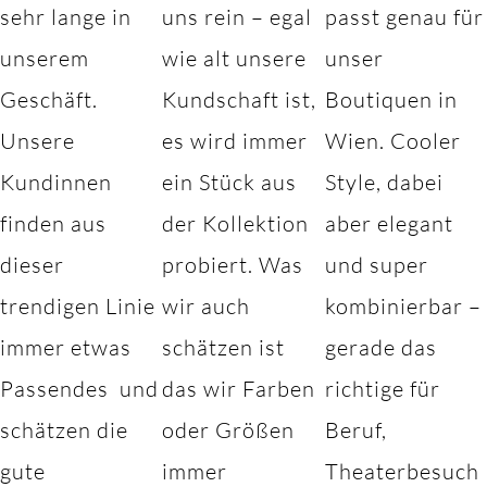
sehr lange in
uns rein – egal
passt genau für
unserem
wie alt unsere
unser
Geschäft.
Kundschaft ist,
Boutiquen in
Unsere
es wird immer
Wien. Cooler
Kundinnen
ein Stück aus
Style, dabei
finden aus
der Kollektion
aber elegant
dieser
probiert. Was
und super
trendigen Linie
wir auch
kombinierbar –
immer etwas
schätzen ist
gerade das
Passendes und
das wir Farben
richtige für
schätzen die
oder Größen
Beruf,
gute
immer
Theaterbesuch