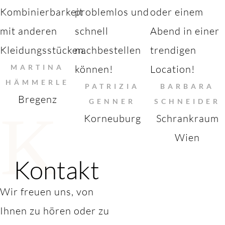
Kombinierbarkeit
problemlos und
oder einem
mit anderen
schnell
Abend in einer
Kleidungsstücken.
nachbestellen
trendigen
MARTINA
können!
Location!
HÄMMERLE
PATRIZIA
BARBARA
Bregenz
GENNER
SCHNEIDER
K
Korneuburg
Schrankraum
Wien
Kontakt
Wir freuen uns, von
Ihnen zu hören oder zu