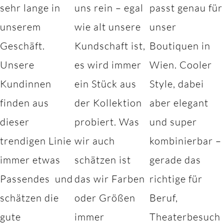
sehr lange in
uns rein – egal
passt genau für
unserem
wie alt unsere
unser
Geschäft.
Kundschaft ist,
Boutiquen in
Unsere
es wird immer
Wien. Cooler
Kundinnen
ein Stück aus
Style, dabei
finden aus
der Kollektion
aber elegant
dieser
probiert. Was
und super
trendigen Linie
wir auch
kombinierbar –
immer etwas
schätzen ist
gerade das
Passendes und
das wir Farben
richtige für
schätzen die
oder Größen
Beruf,
gute
immer
Theaterbesuch