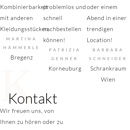
Kombinierbarkeit
problemlos und
oder einem
mit anderen
schnell
Abend in einer
Kleidungsstücken.
nachbestellen
trendigen
MARTINA
können!
Location!
HÄMMERLE
PATRIZIA
BARBARA
Bregenz
GENNER
SCHNEIDER
K
Korneuburg
Schrankraum
Wien
Kontakt
Wir freuen uns, von
Ihnen zu hören oder zu