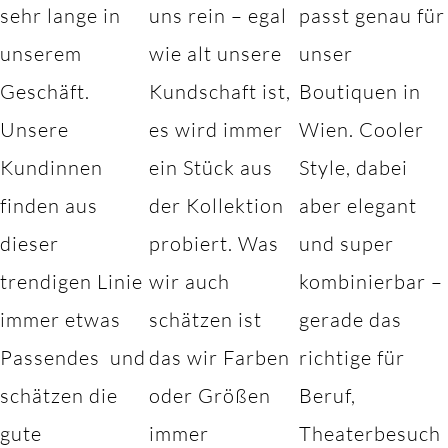
sehr lange in
uns rein – egal
passt genau für
unserem
wie alt unsere
unser
Geschäft.
Kundschaft ist,
Boutiquen in
Unsere
es wird immer
Wien. Cooler
Kundinnen
ein Stück aus
Style, dabei
finden aus
der Kollektion
aber elegant
dieser
probiert. Was
und super
trendigen Linie
wir auch
kombinierbar –
immer etwas
schätzen ist
gerade das
Passendes und
das wir Farben
richtige für
schätzen die
oder Größen
Beruf,
gute
immer
Theaterbesuch