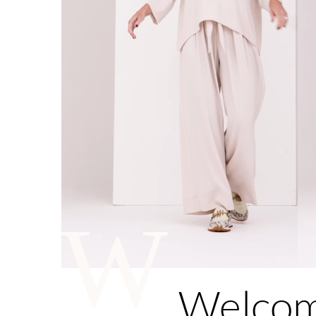
W
Welco