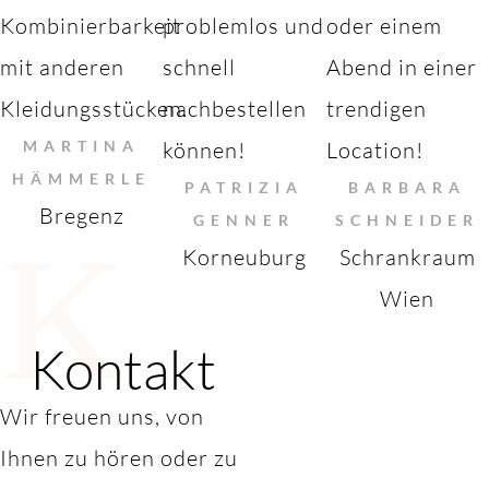
Kombinierbarkeit
problemlos und
oder einem
mit anderen
schnell
Abend in einer
Kleidungsstücken.
nachbestellen
trendigen
MARTINA
können!
Location!
HÄMMERLE
PATRIZIA
BARBARA
Bregenz
GENNER
SCHNEIDER
K
Korneuburg
Schrankraum
Wien
Kontakt
Wir freuen uns, von
Ihnen zu hören oder zu