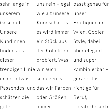
sehr lange in
uns rein – egal
passt genau für
unserem
wie alt unsere
unser
Geschäft.
Kundschaft ist,
Boutiquen in
Unsere
es wird immer
Wien. Cooler
Kundinnen
ein Stück aus
Style, dabei
finden aus
der Kollektion
aber elegant
dieser
probiert. Was
und super
trendigen Linie
wir auch
kombinierbar –
immer etwas
schätzen ist
gerade das
Passendes und
das wir Farben
richtige für
schätzen die
oder Größen
Beruf,
gute
immer
Theaterbesuch