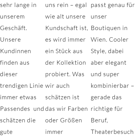
sehr lange in
uns rein – egal
passt genau für
unserem
wie alt unsere
unser
Geschäft.
Kundschaft ist,
Boutiquen in
Unsere
es wird immer
Wien. Cooler
Kundinnen
ein Stück aus
Style, dabei
finden aus
der Kollektion
aber elegant
dieser
probiert. Was
und super
trendigen Linie
wir auch
kombinierbar –
immer etwas
schätzen ist
gerade das
Passendes und
das wir Farben
richtige für
schätzen die
oder Größen
Beruf,
gute
immer
Theaterbesuch