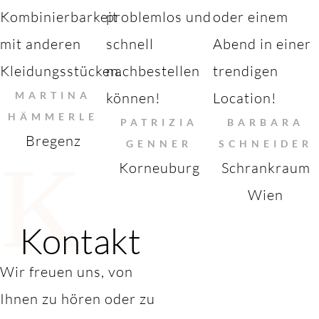
Kombinierbarkeit
problemlos und
oder einem
mit anderen
schnell
Abend in einer
Kleidungsstücken.
nachbestellen
trendigen
MARTINA
können!
Location!
HÄMMERLE
PATRIZIA
BARBARA
Bregenz
GENNER
SCHNEIDER
K
Korneuburg
Schrankraum
Wien
Kontakt
Wir freuen uns, von
Ihnen zu hören oder zu