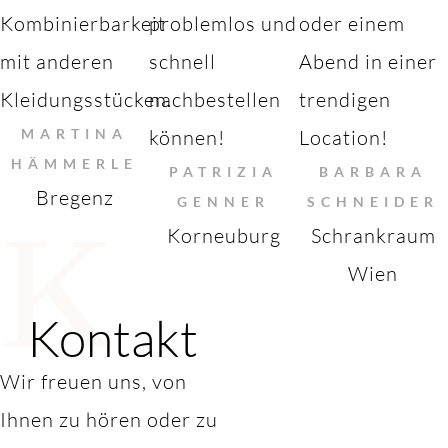
Kombinierbarkeit
problemlos und
oder einem
mit anderen
schnell
Abend in einer
Kleidungsstücken.
nachbestellen
trendigen
MARTINA
können!
Location!
HÄMMERLE
PATRIZIA
BARBARA
Bregenz
GENNER
SCHNEIDER
K
Korneuburg
Schrankraum
Wien
Kontakt
Wir freuen uns, von
Ihnen zu hören oder zu