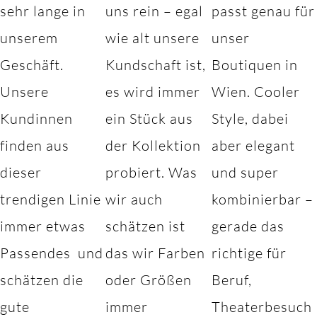
sehr lange in
uns rein – egal
passt genau für
unserem
wie alt unsere
unser
Geschäft.
Kundschaft ist,
Boutiquen in
Unsere
es wird immer
Wien. Cooler
Kundinnen
ein Stück aus
Style, dabei
finden aus
der Kollektion
aber elegant
dieser
probiert. Was
und super
trendigen Linie
wir auch
kombinierbar –
immer etwas
schätzen ist
gerade das
Passendes und
das wir Farben
richtige für
schätzen die
oder Größen
Beruf,
gute
immer
Theaterbesuch