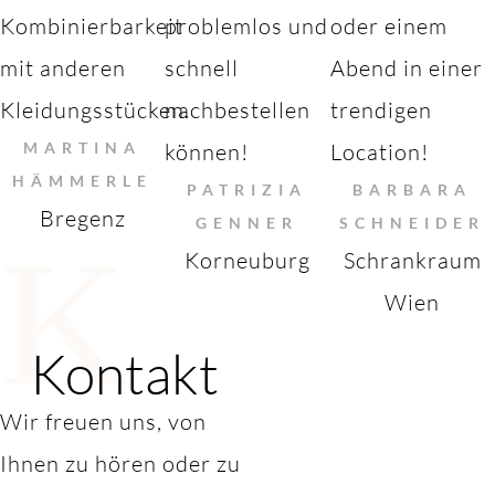
Kombinierbarkeit
problemlos und
oder einem
mit anderen
schnell
Abend in einer
Kleidungsstücken.
nachbestellen
trendigen
MARTINA
können!
Location!
HÄMMERLE
PATRIZIA
BARBARA
Bregenz
GENNER
SCHNEIDER
K
Korneuburg
Schrankraum
Wien
Kontakt
Wir freuen uns, von
Ihnen zu hören oder zu