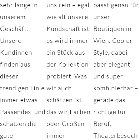
sehr lange in
uns rein – egal
passt genau für
unserem
wie alt unsere
unser
Geschäft.
Kundschaft ist,
Boutiquen in
Unsere
es wird immer
Wien. Cooler
Kundinnen
ein Stück aus
Style, dabei
finden aus
der Kollektion
aber elegant
dieser
probiert. Was
und super
trendigen Linie
wir auch
kombinierbar –
immer etwas
schätzen ist
gerade das
Passendes und
das wir Farben
richtige für
schätzen die
oder Größen
Beruf,
gute
immer
Theaterbesuch