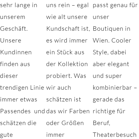
sehr lange in
uns rein – egal
passt genau für
unserem
wie alt unsere
unser
Geschäft.
Kundschaft ist,
Boutiquen in
Unsere
es wird immer
Wien. Cooler
Kundinnen
ein Stück aus
Style, dabei
finden aus
der Kollektion
aber elegant
dieser
probiert. Was
und super
trendigen Linie
wir auch
kombinierbar –
immer etwas
schätzen ist
gerade das
Passendes und
das wir Farben
richtige für
schätzen die
oder Größen
Beruf,
gute
immer
Theaterbesuch