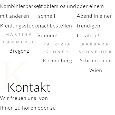
Kombinierbarkeit
problemlos und
oder einem
mit anderen
schnell
Abend in einer
Kleidungsstücken.
nachbestellen
trendigen
MARTINA
können!
Location!
HÄMMERLE
PATRIZIA
BARBARA
Bregenz
GENNER
SCHNEIDER
K
Korneuburg
Schrankraum
Wien
Kontakt
Wir freuen uns, von
Ihnen zu hören oder zu