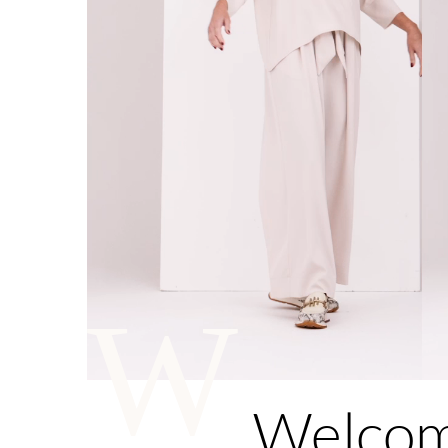
W
Welco