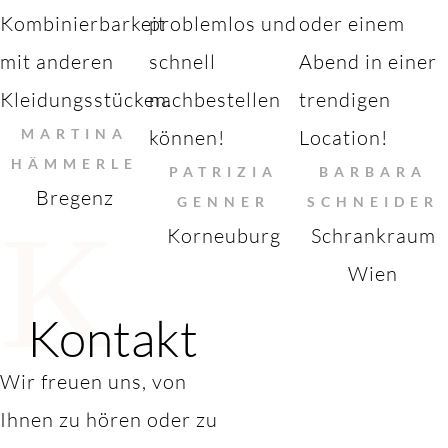
Kombinierbarkeit
problemlos und
oder einem
mit anderen
schnell
Abend in einer
Kleidungsstücken.
nachbestellen
trendigen
MARTINA
können!
Location!
HÄMMERLE
PATRIZIA
BARBARA
Bregenz
GENNER
SCHNEIDER
K
Korneuburg
Schrankraum
Wien
Kontakt
Wir freuen uns, von
Ihnen zu hören oder zu