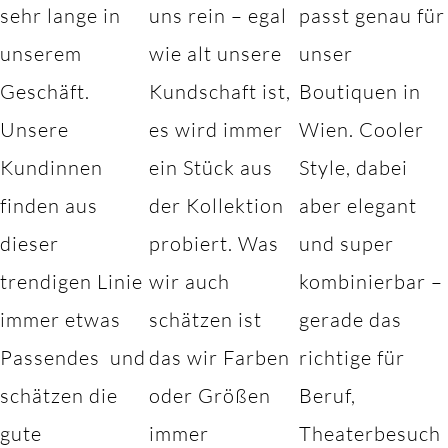
sehr lange in
uns rein – egal
passt genau für
unserem
wie alt unsere
unser
Geschäft.
Kundschaft ist,
Boutiquen in
Unsere
es wird immer
Wien. Cooler
Kundinnen
ein Stück aus
Style, dabei
finden aus
der Kollektion
aber elegant
dieser
probiert. Was
und super
trendigen Linie
wir auch
kombinierbar –
immer etwas
schätzen ist
gerade das
Passendes und
das wir Farben
richtige für
schätzen die
oder Größen
Beruf,
gute
immer
Theaterbesuch