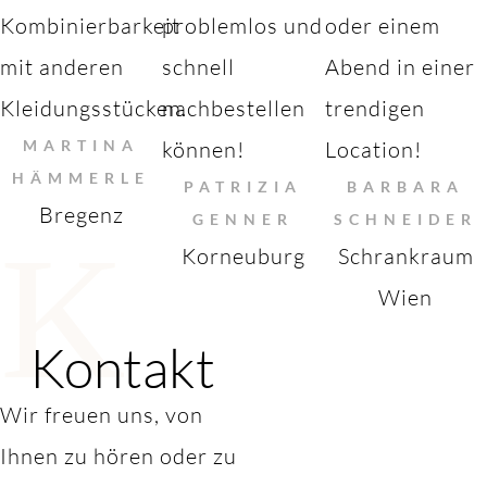
Kombinierbarkeit
problemlos und
oder einem
mit anderen
schnell
Abend in einer
Kleidungsstücken.
nachbestellen
trendigen
MARTINA
können!
Location!
HÄMMERLE
PATRIZIA
BARBARA
Bregenz
GENNER
SCHNEIDER
K
Korneuburg
Schrankraum
Wien
Kontakt
Wir freuen uns, von
Ihnen zu hören oder zu