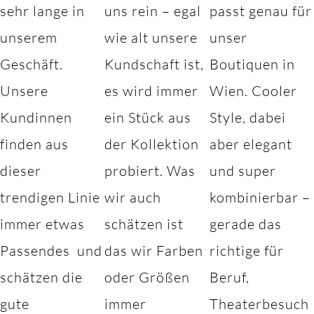
sehr lange in
uns rein – egal
passt genau für
unserem
wie alt unsere
unser
Geschäft.
Kundschaft ist,
Boutiquen in
Unsere
es wird immer
Wien. Cooler
Kundinnen
ein Stück aus
Style, dabei
finden aus
der Kollektion
aber elegant
dieser
probiert. Was
und super
trendigen Linie
wir auch
kombinierbar –
immer etwas
schätzen ist
gerade das
Passendes und
das wir Farben
richtige für
schätzen die
oder Größen
Beruf,
gute
immer
Theaterbesuch