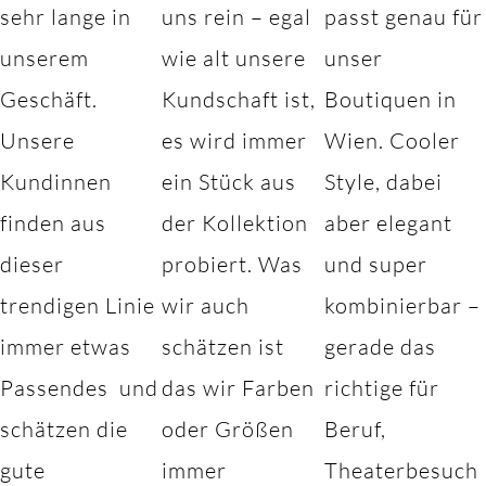
sehr lange in
uns rein – egal
passt genau für
unserem
wie alt unsere
unser
Geschäft.
Kundschaft ist,
Boutiquen in
Unsere
es wird immer
Wien. Cooler
Kundinnen
ein Stück aus
Style, dabei
finden aus
der Kollektion
aber elegant
dieser
probiert. Was
und super
trendigen Linie
wir auch
kombinierbar –
immer etwas
schätzen ist
gerade das
Passendes und
das wir Farben
richtige für
schätzen die
oder Größen
Beruf,
gute
immer
Theaterbesuch