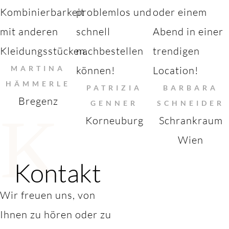
Kombinierbarkeit
problemlos und
oder einem
mit anderen
schnell
Abend in einer
Kleidungsstücken.
nachbestellen
trendigen
MARTINA
können!
Location!
HÄMMERLE
PATRIZIA
BARBARA
Bregenz
GENNER
SCHNEIDER
K
Korneuburg
Schrankraum
Wien
Kontakt
Wir freuen uns, von
Ihnen zu hören oder zu