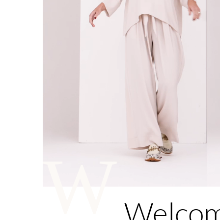
W
Welco