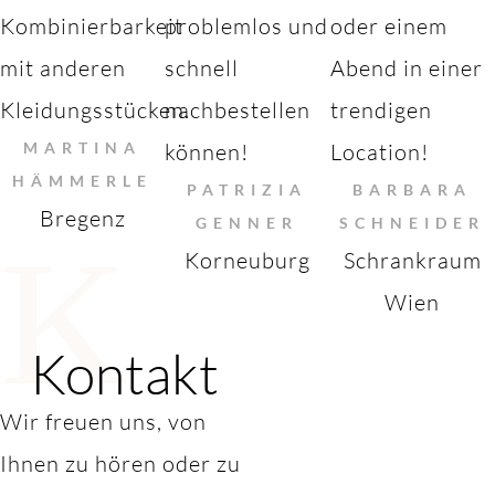
Kombinierbarkeit
problemlos und
oder einem
mit anderen
schnell
Abend in einer
Kleidungsstücken.
nachbestellen
trendigen
MARTINA
können!
Location!
HÄMMERLE
PATRIZIA
BARBARA
Bregenz
GENNER
SCHNEIDER
K
Korneuburg
Schrankraum
Wien
Kontakt
Wir freuen uns, von
Ihnen zu hören oder zu