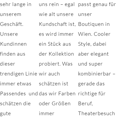
sehr lange in
uns rein – egal
passt genau für
unserem
wie alt unsere
unser
Geschäft.
Kundschaft ist,
Boutiquen in
Unsere
es wird immer
Wien. Cooler
Kundinnen
ein Stück aus
Style, dabei
finden aus
der Kollektion
aber elegant
dieser
probiert. Was
und super
trendigen Linie
wir auch
kombinierbar –
immer etwas
schätzen ist
gerade das
Passendes und
das wir Farben
richtige für
schätzen die
oder Größen
Beruf,
gute
immer
Theaterbesuch