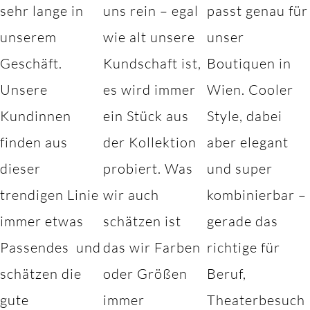
sehr lange in
uns rein – egal
passt genau für
unserem
wie alt unsere
unser
Geschäft.
Kundschaft ist,
Boutiquen in
Unsere
es wird immer
Wien. Cooler
Kundinnen
ein Stück aus
Style, dabei
finden aus
der Kollektion
aber elegant
dieser
probiert. Was
und super
trendigen Linie
wir auch
kombinierbar –
immer etwas
schätzen ist
gerade das
Passendes und
das wir Farben
richtige für
schätzen die
oder Größen
Beruf,
gute
immer
Theaterbesuch