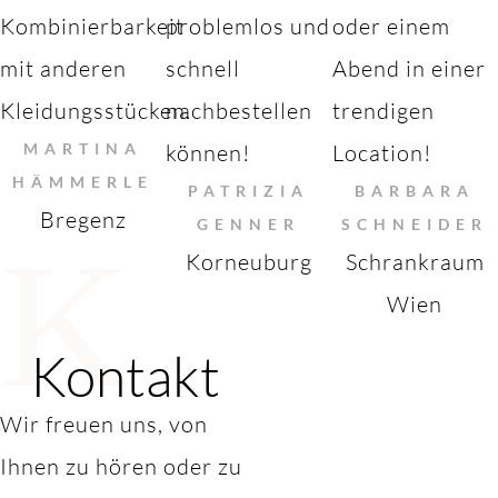
Kombinierbarkeit
problemlos und
oder einem
mit anderen
schnell
Abend in einer
Kleidungsstücken.
nachbestellen
trendigen
MARTINA
können!
Location!
HÄMMERLE
PATRIZIA
BARBARA
Bregenz
GENNER
SCHNEIDER
K
Korneuburg
Schrankraum
Wien
Kontakt
Wir freuen uns, von
Ihnen zu hören oder zu