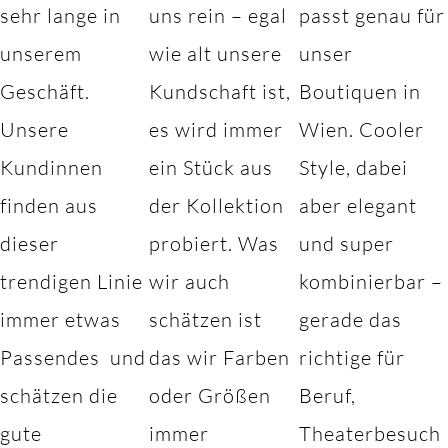
sehr lange in
uns rein – egal
passt genau für
unserem
wie alt unsere
unser
Geschäft.
Kundschaft ist,
Boutiquen in
Unsere
es wird immer
Wien. Cooler
Kundinnen
ein Stück aus
Style, dabei
finden aus
der Kollektion
aber elegant
dieser
probiert. Was
und super
trendigen Linie
wir auch
kombinierbar –
immer etwas
schätzen ist
gerade das
Passendes und
das wir Farben
richtige für
schätzen die
oder Größen
Beruf,
gute
immer
Theaterbesuch