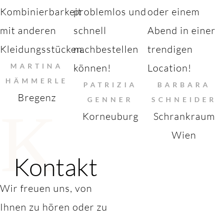
Kombinierbarkeit
problemlos und
oder einem
mit anderen
schnell
Abend in einer
Kleidungsstücken.
nachbestellen
trendigen
MARTINA
können!
Location!
HÄMMERLE
PATRIZIA
BARBARA
Bregenz
GENNER
SCHNEIDER
K
Korneuburg
Schrankraum
Wien
Kontakt
Wir freuen uns, von
Ihnen zu hören oder zu