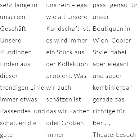
sehr lange in
uns rein – egal
passt genau für
unserem
wie alt unsere
unser
Geschäft.
Kundschaft ist,
Boutiquen in
Unsere
es wird immer
Wien. Cooler
Kundinnen
ein Stück aus
Style, dabei
finden aus
der Kollektion
aber elegant
dieser
probiert. Was
und super
trendigen Linie
wir auch
kombinierbar –
immer etwas
schätzen ist
gerade das
Passendes und
das wir Farben
richtige für
schätzen die
oder Größen
Beruf,
gute
immer
Theaterbesuch