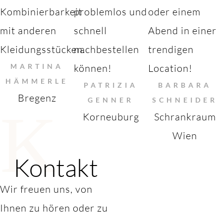
Kombinierbarkeit
problemlos und
oder einem
mit anderen
schnell
Abend in einer
Kleidungsstücken.
nachbestellen
trendigen
MARTINA
können!
Location!
HÄMMERLE
PATRIZIA
BARBARA
Bregenz
GENNER
SCHNEIDER
K
Korneuburg
Schrankraum
Wien
Kontakt
Wir freuen uns, von
Ihnen zu hören oder zu