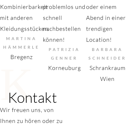
Kombinierbarkeit
problemlos und
oder einem
mit anderen
schnell
Abend in einer
Kleidungsstücken.
nachbestellen
trendigen
MARTINA
können!
Location!
HÄMMERLE
PATRIZIA
BARBARA
Bregenz
GENNER
SCHNEIDER
K
Korneuburg
Schrankraum
Wien
Kontakt
Wir freuen uns, von
Ihnen zu hören oder zu