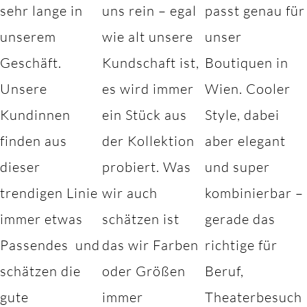
sehr lange in
uns rein – egal
passt genau für
unserem
wie alt unsere
unser
Geschäft.
Kundschaft ist,
Boutiquen in
Unsere
es wird immer
Wien. Cooler
Kundinnen
ein Stück aus
Style, dabei
finden aus
der Kollektion
aber elegant
dieser
probiert. Was
und super
trendigen Linie
wir auch
kombinierbar –
immer etwas
schätzen ist
gerade das
Passendes und
das wir Farben
richtige für
schätzen die
oder Größen
Beruf,
gute
immer
Theaterbesuch