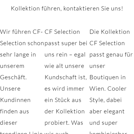
Kollektion führen, kontaktieren Sie uns!
Wir führen CF-
CF Selection
Die Kollektion
Selection schon
passt super bei
CF Selection
sehr lange in
uns rein – egal
passt genau für
unserem
wie alt unsere
unser
Geschäft.
Kundschaft ist,
Boutiquen in
Unsere
es wird immer
Wien. Cooler
Kundinnen
ein Stück aus
Style, dabei
finden aus
der Kollektion
aber elegant
dieser
probiert. Was
und super
trendigen Linie
wir auch
kombinierbar –