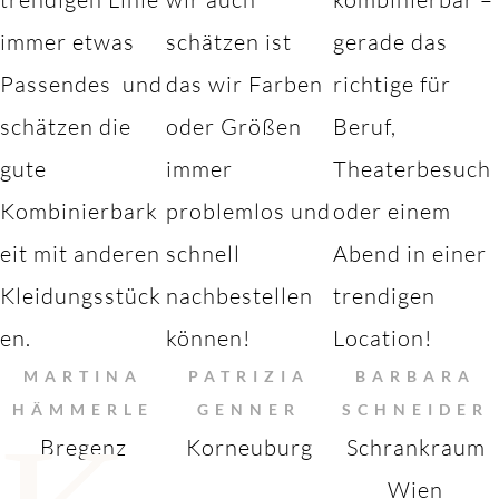
immer etwas
schätzen ist
gerade das
Passendes und
das wir Farben
richtige für
schätzen die
oder Größen
Beruf,
gute
immer
Theaterbesuch
Kombinierbark
problemlos und
oder einem
eit mit anderen
schnell
Abend in einer
Kleidungsstück
nachbestellen
trendigen
en.
können!
Location!
MARTINA
PATRIZIA
BARBARA
HÄMMERLE
GENNER
SCHNEIDER
Bregenz
Korneuburg
Schrankraum
Wien