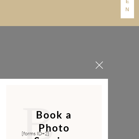
E
N
B
Book a
Photo
[forms ID=2]