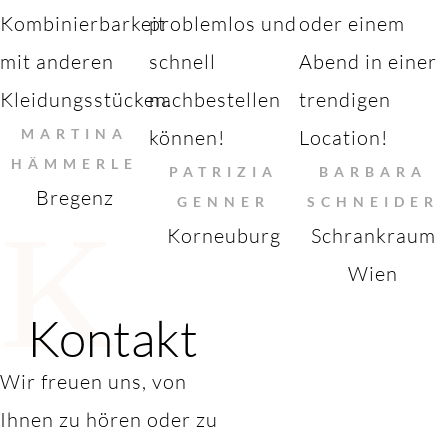
Kombinierbarkeit
problemlos und
oder einem
mit anderen
schnell
Abend in einer
Kleidungsstücken.
nachbestellen
trendigen
MARTINA
können!
Location!
HÄMMERLE
PATRIZIA
BARBARA
Bregenz
GENNER
SCHNEIDER
K
Korneuburg
Schrankraum
Wien
Kontakt
Wir freuen uns, von
Ihnen zu hören oder zu