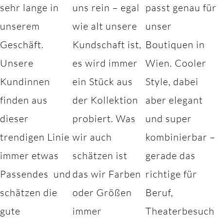
sehr lange in
uns rein – egal
passt genau für
unserem
wie alt unsere
unser
Geschäft.
Kundschaft ist,
Boutiquen in
Unsere
es wird immer
Wien. Cooler
Kundinnen
ein Stück aus
Style, dabei
finden aus
der Kollektion
aber elegant
dieser
probiert. Was
und super
trendigen Linie
wir auch
kombinierbar –
immer etwas
schätzen ist
gerade das
Passendes und
das wir Farben
richtige für
schätzen die
oder Größen
Beruf,
gute
immer
Theaterbesuch