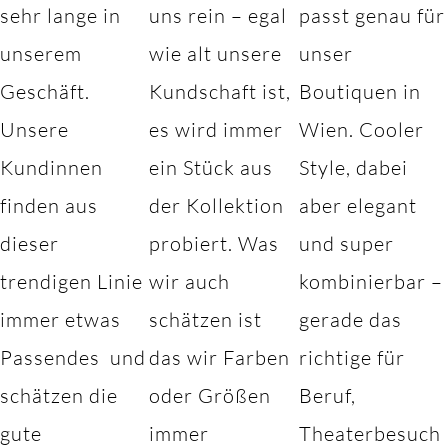
sehr lange in
uns rein – egal
passt genau für
unserem
wie alt unsere
unser
Geschäft.
Kundschaft ist,
Boutiquen in
Unsere
es wird immer
Wien. Cooler
Kundinnen
ein Stück aus
Style, dabei
finden aus
der Kollektion
aber elegant
dieser
probiert. Was
und super
trendigen Linie
wir auch
kombinierbar –
immer etwas
schätzen ist
gerade das
Passendes und
das wir Farben
richtige für
schätzen die
oder Größen
Beruf,
gute
immer
Theaterbesuch