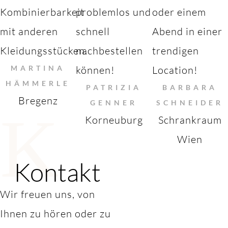
Kombinierbarkeit
problemlos und
oder einem
mit anderen
schnell
Abend in einer
Kleidungsstücken.
nachbestellen
trendigen
MARTINA
können!
Location!
HÄMMERLE
PATRIZIA
BARBARA
Bregenz
GENNER
SCHNEIDER
K
Korneuburg
Schrankraum
Wien
Kontakt
Wir freuen uns, von
Ihnen zu hören oder zu