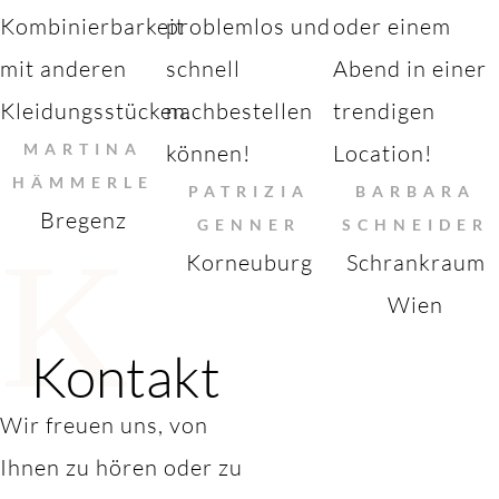
Kombinierbarkeit
problemlos und
oder einem
mit anderen
schnell
Abend in einer
Kleidungsstücken.
nachbestellen
trendigen
MARTINA
können!
Location!
HÄMMERLE
PATRIZIA
BARBARA
Bregenz
GENNER
SCHNEIDER
K
Korneuburg
Schrankraum
Wien
Kontakt
Wir freuen uns, von
Ihnen zu hören oder zu