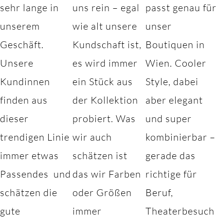
sehr lange in
uns rein – egal
passt genau für
unserem
wie alt unsere
unser
Geschäft.
Kundschaft ist,
Boutiquen in
Unsere
es wird immer
Wien. Cooler
Kundinnen
ein Stück aus
Style, dabei
finden aus
der Kollektion
aber elegant
dieser
probiert. Was
und super
trendigen Linie
wir auch
kombinierbar –
immer etwas
schätzen ist
gerade das
Passendes und
das wir Farben
richtige für
schätzen die
oder Größen
Beruf,
gute
immer
Theaterbesuch