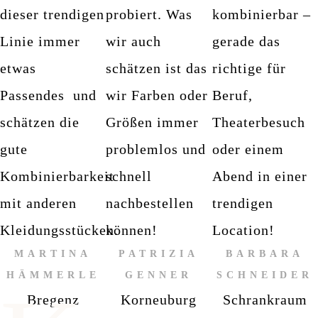
dieser trendigen
probiert. Was
kombinierbar –
Linie immer
wir auch
gerade das
etwas
schätzen ist das
richtige für
Passendes und
wir Farben oder
Beruf,
schätzen die
Größen immer
Theaterbesuch
gute
problemlos und
oder einem
Kombinierbarkeit
schnell
Abend in einer
mit anderen
nachbestellen
trendigen
Kleidungsstücken.
können!
Location!
MARTINA
PATRIZIA
BARBARA
HÄMMERLE
GENNER
SCHNEIDER
Bregenz
Korneuburg
Schrankraum