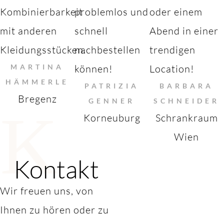
Kombinierbarkeit
problemlos und
oder einem
mit anderen
schnell
Abend in einer
Kleidungsstücken.
nachbestellen
trendigen
MARTINA
können!
Location!
HÄMMERLE
PATRIZIA
BARBARA
Bregenz
GENNER
SCHNEIDER
K
Korneuburg
Schrankraum
Wien
Kontakt
Wir freuen uns, von
Ihnen zu hören oder zu