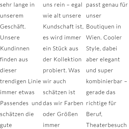
sehr lange in
uns rein – egal
passt genau für
unserem
wie alt unsere
unser
Geschäft.
Kundschaft ist,
Boutiquen in
Unsere
es wird immer
Wien. Cooler
Kundinnen
ein Stück aus
Style, dabei
finden aus
der Kollektion
aber elegant
dieser
probiert. Was
und super
trendigen Linie
wir auch
kombinierbar –
immer etwas
schätzen ist
gerade das
Passendes und
das wir Farben
richtige für
schätzen die
oder Größen
Beruf,
gute
immer
Theaterbesuch