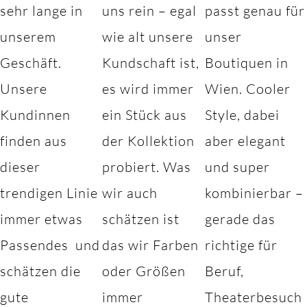
sehr lange in
uns rein – egal
passt genau für
unserem
wie alt unsere
unser
Geschäft.
Kundschaft ist,
Boutiquen in
Unsere
es wird immer
Wien. Cooler
Kundinnen
ein Stück aus
Style, dabei
finden aus
der Kollektion
aber elegant
dieser
probiert. Was
und super
trendigen Linie
wir auch
kombinierbar –
immer etwas
schätzen ist
gerade das
Passendes und
das wir Farben
richtige für
schätzen die
oder Größen
Beruf,
gute
immer
Theaterbesuch