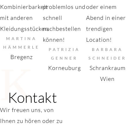
Kombinierbarkeit
problemlos und
oder einem
mit anderen
schnell
Abend in einer
Kleidungsstücken.
nachbestellen
trendigen
MARTINA
können!
Location!
HÄMMERLE
PATRIZIA
BARBARA
Bregenz
GENNER
SCHNEIDER
K
Korneuburg
Schrankraum
Wien
Kontakt
Wir freuen uns, von
Ihnen zu hören oder zu