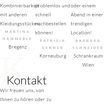
Kombinierbarkeit
problemlos und
oder einem
mit anderen
schnell
Abend in einer
Kleidungsstücken.
nachbestellen
trendigen
MARTINA
können!
Location!
HÄMMERLE
PATRIZIA
BARBARA
Bregenz
GENNER
SCHNEIDER
K
Korneuburg
Schrankraum
Wien
Kontakt
Wir freuen uns, von
Ihnen zu hören oder zu