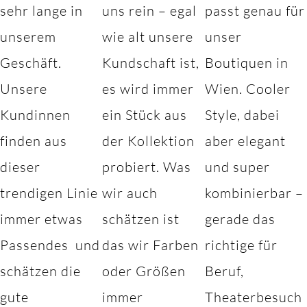
sehr lange in
uns rein – egal
passt genau für
unserem
wie alt unsere
unser
Geschäft.
Kundschaft ist,
Boutiquen in
Unsere
es wird immer
Wien. Cooler
Kundinnen
ein Stück aus
Style, dabei
finden aus
der Kollektion
aber elegant
dieser
probiert. Was
und super
trendigen Linie
wir auch
kombinierbar –
immer etwas
schätzen ist
gerade das
Passendes und
das wir Farben
richtige für
schätzen die
oder Größen
Beruf,
gute
immer
Theaterbesuch